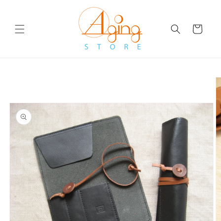
コンテ
ンツに
カ
進む
ー
ト
商品情
報にス
キップ