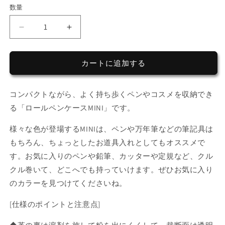
ー
数量
シ
ョ
ン
ロ
ロ
は
売
ー
ー
り
切
ル
ル
れ
カートに追加する
ペ
ペ
て
い
ン
ン
る
か
ケ
ケ
コンパクトながら、よく持ち歩くペンやコスメを収納でき
販
ー
売
ー
る「ロールペンケースMINI」です。
で
ス
ス
き
ま
MINI
MINI
様々な色が登場するMINIは、ペンや万年筆などの筆記具は
せ
の
の
ん
もちろん、ちょっとしたお道具入れとしてもオススメで
数
数
す。お気に入りのペンや鉛筆、カッターや定規など、クル
量
量
クル巻いて、どこへでも持っていけます。ぜひお気に入り
を
を
のカラーを見つけてくださいね。
減
増
ら
や
[仕様のポイントと注意点]
す
す