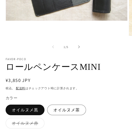
モ
ー
ダ
ル
で
の
1
/
5
メ
デ
FAVOR-POCO
ィ
ロールペンケースMINI
ア
(1)
を
通
¥3,850 JPY
開
(2
く
常
税込。
配送料
はチェックアウト時に計算されます。
価
カラー
格
オイルヌメ黒
オイルヌメ茶
バ
オイルヌメ赤
リ
エ